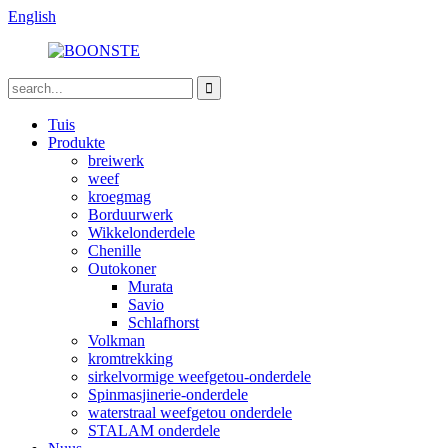
English
Tuis
Produkte
breiwerk
weef
kroegmag
Borduurwerk
Wikkelonderdele
Chenille
Outokoner
Murata
Savio
Schlafhorst
Volkman
kromtrekking
sirkelvormige weefgetou-onderdele
Spinmasjinerie-onderdele
waterstraal weefgetou onderdele
STALAM onderdele