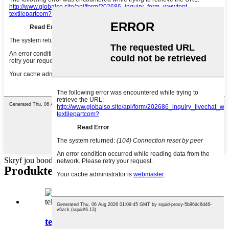
Skryf jou boodskap hier en stuur dit vir ons
Produkte kategorieë
tekstielmasjien onderdele vir barmag