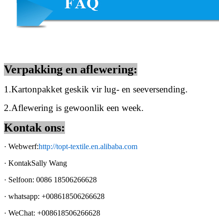
Verpakking en aflewering:
1.
Kartonpakket geskik vir lug- en seeversending.
2.
Aflewering is gewoonlik een week.
Kontak ons:
·
Webwerf:
http://topt-textile.en.alibaba.com
·
Kontak
Sally Wang
·
Selfoon: 0086 18506266628
·
whatsapp
: +
008618506266628
·
WeChat
: +
008618506266628