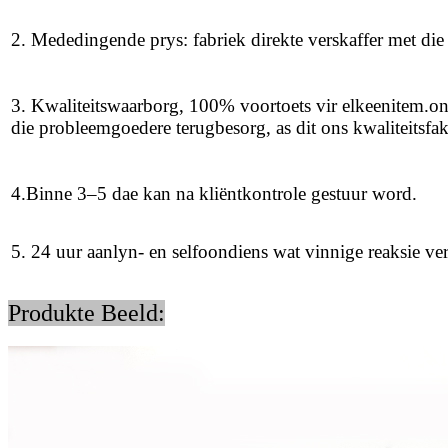
2. Mededingende prys: fabriek direkte verskaffer met die 
3. Kwaliteitswaarborg, 100% voortoets vir elkeen
item.
on
die probleemgoedere terugbesorg,
as dit ons kwaliteitsfak
4
.
Binne 3–
5 dae kan na kliëntkontrole gestuur word.
5. 24 uur aanlyn- en selfoondiens wat vinnige reaksie ver
Produkte Beeld: