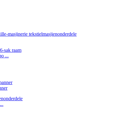
o ...
nner
..