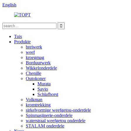
English
Tuis
Produkte
breiwerk
weef
kroegmag
Borduurwerk
Wikkelonderdele
Chenille
Outokoner
Murata
Savio
Schlafhorst
Volkman
kromtrekking
sirkelvormige weefgetou-onderdele
Spinmasjinerie-onderdele
waterstraal weefgetou onderdele
STALAM onderdele