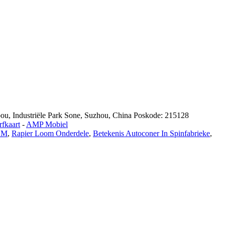
u, Industriële Park Sone, Suzhou, China Poskode: 215128
fkaart
-
AMP Mobiel
SSM
,
Rapier Loom Onderdele
,
Betekenis Autoconer In Spinfabrieke
,