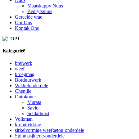
Nuus
Maatskappy Nuus
Bedryfsnuus
Gereelde vrae
Oor Ons
Kontak Ons
Kategorieë
breiwerk
weef
kroegmag
Borduurwerk
Wikkelonderdele
Chenille
Outokoner
Murata
Savio
Schlafhorst
Volkman
kromtrekking
sirkelvormige weefgetou-onderdele
Spinmasjinerie-onderdele