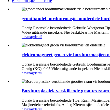
Borduurmasjienonderdele
groothandel borduurmasjienonderdele bordu
Oorsig Essensiële besonderhede Gebruik: Weefgetou Tip
Video uitgaande inspeksie: Nie beskikbaar nie Masjien...
navraag
detail
elektromagneet groen vir borduurmasjien o
Oorsig Essensiële besonderhede Gebruik: Borduurmasj
Gewig (KG): 0.05 Video-uitgaande inspeksie: Nie beskikb
navraag
detail
Borduurplastiek verskillende groottes raam
Oorsig Essensiële besonderhede Tipe: Raam Masjientipe
Masjinerieherstelwinkels, Ander, Kleremasjienonderdele
navraag
detail