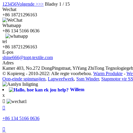
1
2
3
4
5
6
Volgende >
>>
Bladsy 1 / 15
Wechat
+86 18721296163
Whatsapp
+86 134 5166 0636
tel
+86 18721296163
E-pos
shine666@topt-textile.com
Adres
Kamer 403, No.272 DongPingstraat, YiYang ZhiTong Tegnologiegebo
© Kopiereg - 2010-2022: Alle regte voorbehou.
Warm Produkte
-
Wer
Oop-einde spinmasjien
,
Lapweefwerk
,
Ssm Winder
,
Stapmotor vir 
Willem
x


+86 134 5166 0636
