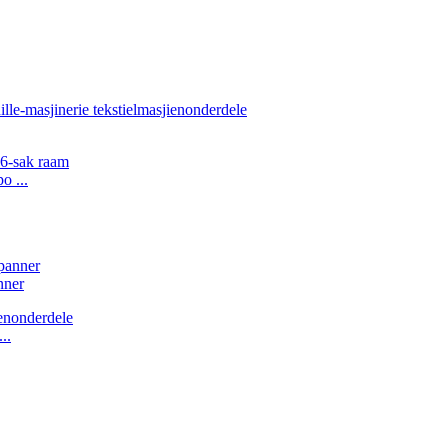
o ...
nner
..