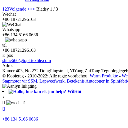
1
2
3
Volgende >
>>
Bladsy 1 / 3
Wechat
+86 18721296163
Whatsapp
+86 134 5166 0636
tel
+86 18721296163
E-pos
shine666@topt-textile.com
Adres
Kamer 403, No.272 DongPingstraat, YiYang ZhiTong Tegnologiegebo
© Kopiereg - 2010-2022: Alle regte voorbehou.
Warm Produkte
-
Wer
Stapmotor vir SSM
,
Lapweefwerk
,
Betekenis Autoconer In Spinfabri
Willem
x


+86 134 5166 0636