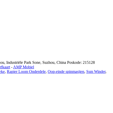
u, Industriële Park Sone, Suzhou, China Poskode: 215128
fkaart
-
AMP Mobiel
eke
,
Rapier Loom Onderdele
,
Oop-einde spinmasjien
,
Ssm Winder
,