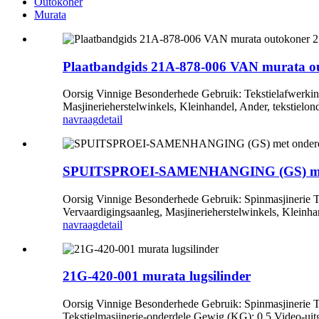
Outokoner
Murata
Plaatbandgids 21A-878-006 VAN murata o
Oorsig Vinnige Besonderhede Gebruik: Tekstielafwerkin
Masjinerieherstelwinkels, Kleinhandel, Ander, tekstielon
navraag
detail
SPUITSPROEI-SAMENHANGING (GS) met on
Oorsig Vinnige Besonderhede Gebruik: Spinmasjiner
Vervaardigingsaanleg, Masjinerieherstelwinkels, Kleinha
navraag
detail
21G-420-001 murata lugsilinder
Oorsig Vinnige Besonderhede Gebruik: Spinmasjinerie Ti
Tekstielmasjinerie-onderdele Gewig (KG): 0.5 Video-uitg