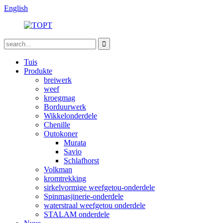
English
Tuis
Produkte
breiwerk
weef
kroegmag
Borduurwerk
Wikkelonderdele
Chenille
Outokoner
Murata
Savio
Schlafhorst
Volkman
kromtrekking
sirkelvormige weefgetou-onderdele
Spinmasjinerie-onderdele
waterstraal weefgetou onderdele
STALAM onderdele