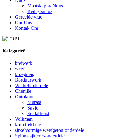
Nuus
Maatskappy Nuus
Bedryfsnuus
Gereelde vrae
Oor Ons
Kontak Ons
Kategorieë
breiwerk
weef
kroegmag
Borduurwerk
Wikkelonderdele
Chenille
Outokoner
Murata
Savio
Schlafhorst
Volkman
kromtrekking
sirkelvormige weefgetou-onderdele
Spinmasjinerie-onderdele