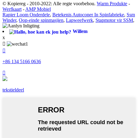
© Kopiereg - 2010-2022: Alle regte voorbehou.
Warm Produkte
-
Werfkaart
-
AMP Mobiel
Rapier Loom Onderdele
,
Betekenis Autoconer In Spinfabrieke
,
Ssm
Winder
,
Oop-einde spinmasjien
,
Lapweefwerk
,
Stapmotor vir SSM
,
Willem
x


+86 134 5166 0636

tekstieldeel