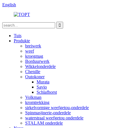
English
Tuis
Produkte
breiwerk
weef
kroegmag
Borduurwerk
Wikkelonderdele
Chenille
Outokoner
Murata
Savio
Schlafhorst
Volkman
kromtrekking
sirkelvormige weefgetou-onderdele
Spinmasjinerie-onderdele
waterstraal weefgetou onderdele
STALAM onderdele