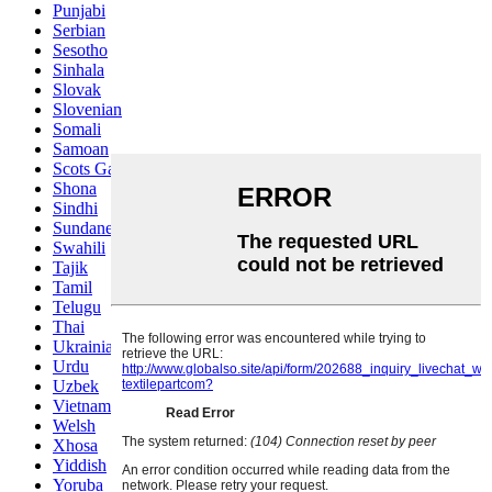
Punjabi
Serbian
Sesotho
Sinhala
Slovak
Slovenian
Somali
Samoan
Scots Gaelic
Shona
Sindhi
Sundanese
Swahili
Tajik
Tamil
Telugu
Thai
Ukrainian
Urdu
Uzbek
Vietnamese
Welsh
Xhosa
Yiddish
Yoruba