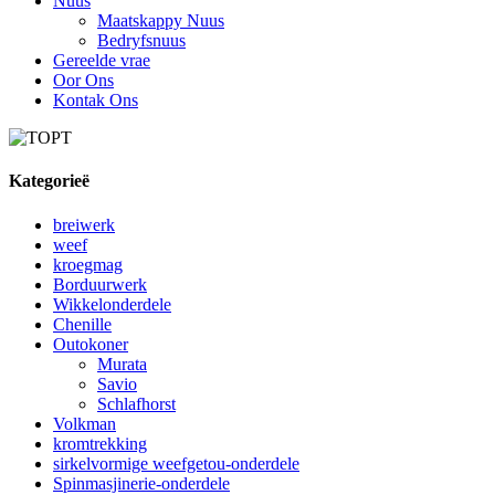
Nuus
Maatskappy Nuus
Bedryfsnuus
Gereelde vrae
Oor Ons
Kontak Ons
Kategorieë
breiwerk
weef
kroegmag
Borduurwerk
Wikkelonderdele
Chenille
Outokoner
Murata
Savio
Schlafhorst
Volkman
kromtrekking
sirkelvormige weefgetou-onderdele
Spinmasjinerie-onderdele