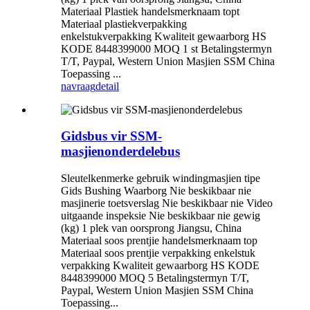
Materiaal Plastiek handelsmerknaam topt
Materiaal plastiekverpakking
enkelstukverpakking Kwaliteit gewaarborg HS
KODE 8448399000 MOQ 1 st Betalingstermyn
T/T, Paypal, Western Union Masjien SSM China
Toepassing ...
navraag
detail
Gidsbus vir SSM-
masjienonderdelebus
Sleutelkenmerke gebruik windingmasjien tipe
Gids Bushing Waarborg Nie beskikbaar nie
masjinerie toetsverslag Nie beskikbaar nie Video
uitgaande inspeksie Nie beskikbaar nie gewig
(kg) 1 plek van oorsprong Jiangsu, China
Materiaal soos prentjie handelsmerknaam top
Materiaal soos prentjie verpakking enkelstuk
verpakking Kwaliteit gewaarborg HS KODE
8448399000 MOQ 5 Betalingstermyn T/T,
Paypal, Western Union Masjien SSM China
Toepassing...