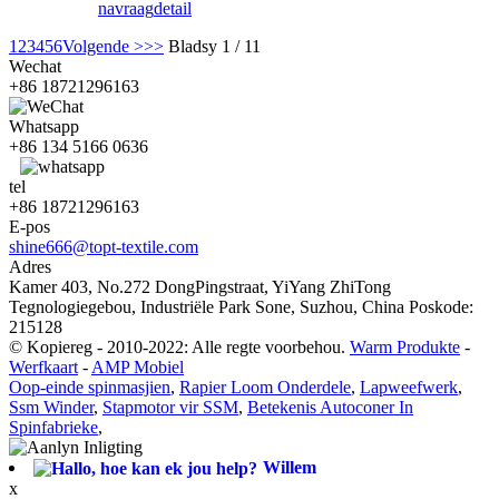
navraag
detail
1
2
3
4
5
6
Volgende >
>>
Bladsy 1 / 11
Wechat
+86 18721296163
Whatsapp
+86 134 5166 0636
tel
+86 18721296163
E-pos
shine666@topt-textile.com
Adres
Kamer 403, No.272 DongPingstraat, YiYang ZhiTong
Tegnologiegebou, Industriële Park Sone, Suzhou, China Poskode:
215128
© Kopiereg - 2010-2022: Alle regte voorbehou.
Warm Produkte
-
Werfkaart
-
AMP Mobiel
Oop-einde spinmasjien
,
Rapier Loom Onderdele
,
Lapweefwerk
,
Ssm Winder
,
Stapmotor vir SSM
,
Betekenis Autoconer In
Spinfabrieke
,
Willem
x