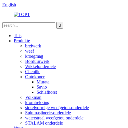
English
Tuis
Produkte
breiwerk
weef
kroegmag
Borduurwerk
Wikkelonderdele
Chenille
Outokoner
Murata
Savio
Schlafhorst
Volkman
kromtrekking
sirkelvormige weefgetou-onderdele
Spinmasjinerie-onderdele
waterstraal weefgetou onderdele
STALAM onderdele