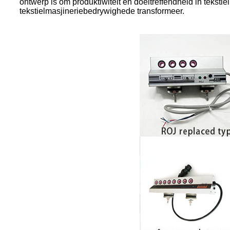
ontwerp is om produktiwiteit en doeltreffendheid in teks
tekstielmasjineriebedrywighede transformeer.