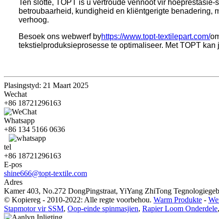
Ten slotte, TOPT is u vertroude vennoot vir hoëprestasie
betroubaarheid, kundigheid en kliëntgerigte benadering, ma
verhoog.
Besoek ons ​​webwerf by
https://www.topt-textilepart.com/
om
tekstielproduksieprosesse te optimaliseer. Met TOPT kan j
Plasingstyd: 21 Maart 2025
Wechat
+86 18721296163
Whatsapp
+86 134 5166 0636
tel
+86 18721296163
E-pos
shine666@topt-textile.com
Adres
Kamer 403, No.272 DongPingstraat, YiYang ZhiTong Tegnologiegebo
© Kopiereg - 2010-2022: Alle regte voorbehou.
Warm Produkte
-
Wer
Stapmotor vir SSM
,
Oop-einde spinmasjien
,
Rapier Loom Onderdele