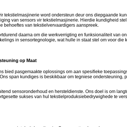
ir tekstielmasjinerie word ondersteun deur ons diepgaande kund
diging van sensors vir tekstielmasjinerie. Hierdie kundigheid ste
e behoeftes van tekstielvervaardigers aanspreek.
rtdurend daarna om die werkverrigting en funksionaliteit van o
kelings in sensortegnologie, wat hulle in staat stel om voor die k
steuning op Maat
Ons bied pasgemaakte oplossings om aan spesifieke toepassings
 Ons span kundiges is beskikbaar om tegniese ondersteuning, 
itend sensoronderhoud en hersteldienste. Ons doel is om langt
tgesette sukses van hul tekstielproduksiebedrywighede te vers