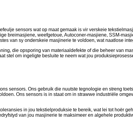
efeulje sensors wat op maat gemaak is vir verskeie tekstielmasj
rmige breimasjiene, weefgetoue, Autoconer-masjiene, SSM-masj
tes van sy onderskeie masjinerie te voldoen, wat naatlose inte
nning, die opsporing van materiaaldefekte of die beheer van ma
taat stel om ingeligte besluite te neem wat jou produksieprosess
ns sensors. Ons gebruik die nuutste tegnologie en streng toets
doen. Ons sensors is in staat om in strawwe industriële omge
toleransies in jou tekstielproduksie te bereik, wat lei tot hoër
edryfstyd van jou masjinerie te maksimeer en algehele produktiwi