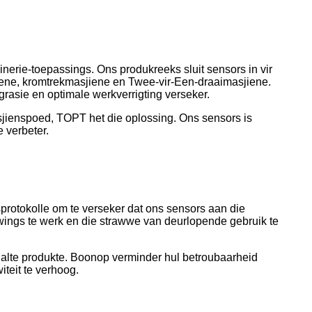
inerie-toepassings. Ons produkreeks sluit sensors in vir
iene, kromtrekmasjiene en Twee-vir-Een-draaimasjiene.
grasie en optimale werkverrigting verseker.
sjienspoed, TOPT het die oplossing. Ons sensors is
e verbeter.
protokolle om te verseker dat ons sensors aan die
wings te werk en die strawwe van deurlopende gebruik te
 gehalte produkte. Boonop verminder hul betroubaarheid
teit te verhoog.