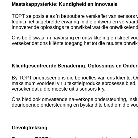
Maatskappysterkte: Kundigheid en Innovasie
TOPT se posisie as 'n betroubare verskaffer van sensors v
tegnici het uitgebreide ervaring in die ontwerp en vervaar
innoverende oplossings te ontwikkel wat die ontwikkelend
Ons belê swaar in navorsing en ontwikkeling en streef voo
verseker dat ons kliënte toegang het tot die nuutste ontwik
Kliëntgesentreerde Benadering: Oplossings en Onder
By TOPT prioritiseer ons die behoeftes van ons kliënte. 
maksimum voordeel vir u tekstielproduksieprosesse bied.
verseker dat u die meeste uit u sensors kry.
Ons bied ook omvattende na-verkope ondersteuning, inslu
deurlopende ondersteuning en bystand te bied om die voor
Gevolgtrekking