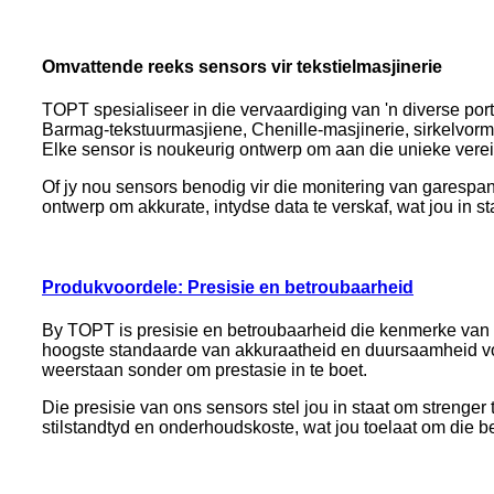
Omvattende reeks sensors vir tekstielmasjinerie
TOPT spesialiseer in die vervaardiging van 'n diverse port
Barmag-tekstuurmasjiene, Chenille-masjinerie, sirkelvo
Elke sensor is noukeurig ontwerp om aan die unieke vereis
Of jy nou sensors benodig vir die monitering van garespa
ontwerp om akkurate, intydse data te verskaf, wat jou in s
Produkvoordele: Presisie en betroubaarheid
By TOPT is presisie en betroubaarheid die kenmerke van o
hoogste standaarde van akkuraatheid en duursaamheid vol
weerstaan ​​sonder om prestasie in te boet.
Die presisie van ons sensors stel jou in staat om strenger 
stilstandtyd en onderhoudskoste, wat jou toelaat om die b