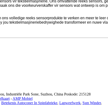
-sensors vir tekstielmasjinerie. Ons omvattende reeks sensors,
ak ons ​​die voorkeurverskaffer vir sensors wat ontwerp is om pro
 ons volledige reeks sensorprodukte te verken en meer te leer
y jou tekstielmasjineriebedrywighede transformeer en nuwe vlak
u, Industriële Park Sone, Suzhou, China Poskode: 215128
fkaart
-
AMP Mobiel
,
Betekenis Autoconer In Spinfabrieke
,
Lapweefwerk
,
Ssm Winder
,