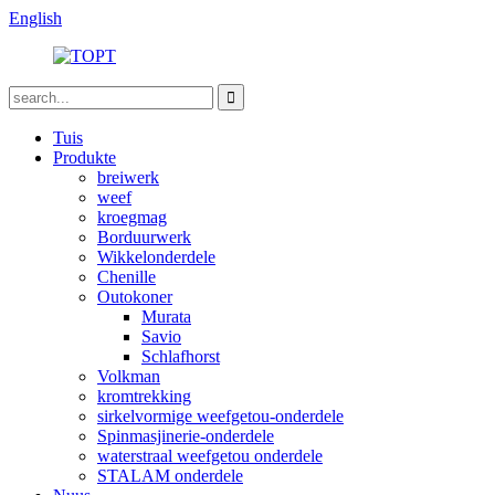
English
Tuis
Produkte
breiwerk
weef
kroegmag
Borduurwerk
Wikkelonderdele
Chenille
Outokoner
Murata
Savio
Schlafhorst
Volkman
kromtrekking
sirkelvormige weefgetou-onderdele
Spinmasjinerie-onderdele
waterstraal weefgetou onderdele
STALAM onderdele