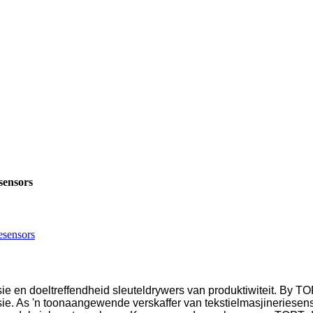
sensors
esensors
sie en doeltreffendheid sleuteldrywers van produktiwiteit. By TO
asie. As 'n toonaangewende verskaffer van tekstielmasjineriese