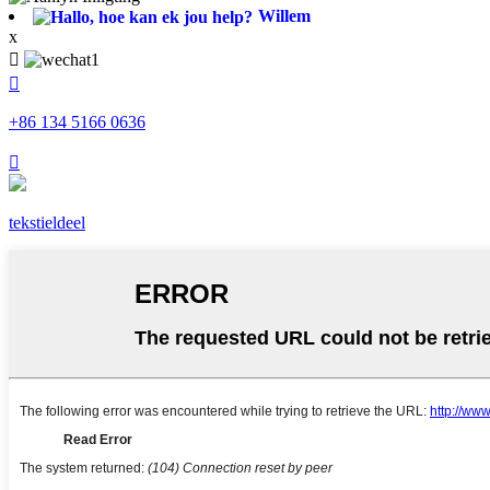
Willem
x


+86 134 5166 0636

tekstieldeel