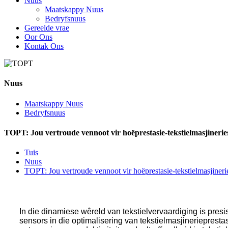
Nuus
Maatskappy Nuus
Bedryfsnuus
Gereelde vrae
Oor Ons
Kontak Ons
Nuus
Maatskappy Nuus
Bedryfsnuus
TOPT: Jou vertroude vennoot vir hoëprestasie-tekstielmasjinerie
Tuis
Nuus
TOPT: Jou vertroude vennoot vir hoëprestasie-tekstielmasjineri
In die dinamiese wêreld van tekstielvervaardiging is presi
sensors in die optimalisering van tekstielmasjinerieprest