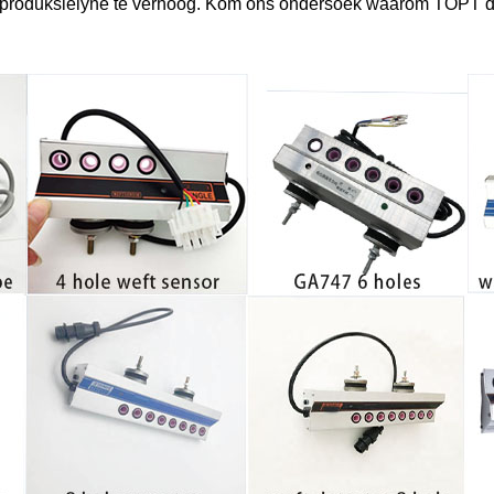
tielproduksielyne te verhoog. Kom ons ondersoek waarom TOPT di