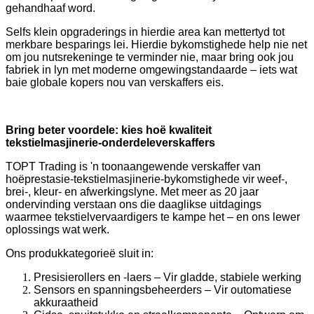
gehandhaaf word.
Selfs klein opgraderings in hierdie area kan mettertyd tot
merkbare besparings lei. Hierdie bykomstighede help nie net
om jou nutsrekeninge te verminder nie, maar bring ook jou
fabriek in lyn met moderne omgewingstandaarde – iets wat
baie globale kopers nou van verskaffers eis.
Bring beter voordele: kies hoë kwaliteit
tekstielmasjinerie-onderdeleverskaffers
TOPT Trading is 'n toonaangewende verskaffer van
hoëprestasie-tekstielmasjinerie-bykomstighede vir weef-,
brei-, kleur- en afwerkingslyne. Met meer as 20 jaar
ondervinding verstaan ​​ons die daaglikse uitdagings
waarmee tekstielvervaardigers te kampe het – en ons lewer
oplossings wat werk.
Ons produkkategorieë sluit in:
Presisierollers en -laers – Vir gladde, stabiele werking
Sensors en spanningsbeheerders – Vir outomatiese
akkuraatheid