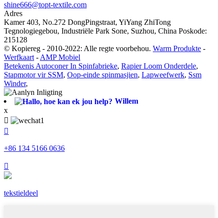
shine666@topt-textile.com
Adres
Kamer 403, No.272 DongPingstraat, YiYang ZhiTong
Tegnologiegebou, Industriële Park Sone, Suzhou, China Poskode:
215128
© Kopiereg - 2010-2022: Alle regte voorbehou.
Warm Produkte
-
Werfkaart
-
AMP Mobiel
Betekenis Autoconer In Spinfabrieke
,
Rapier Loom Onderdele
,
Stapmotor vir SSM
,
Oop-einde spinmasjien
,
Lapweefwerk
,
Ssm
Winder
,
Willem
x


+86 134 5166 0636

tekstieldeel