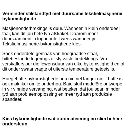
Verminder stilstandtyd met duursame tekstielmasjinerie-
bykomstighede
Masjienonderbrekings is duur. Wanneer 'n klein onderdeel
faal, kan dit jou hele lyn afskakel. Daarom moet
duursaamheid 'n topprioriteit wees wanneer jy
Tekstielmasjinerie-bykomstighede kies.
Soek onderdele gemaak van hoëgraadse staal,
hittebestande legerings of slytvaste bedekkings. Vra
verskaffers oor die lewensduur van elke bykomstigheid en of
dit onder swaar vragte of uiterste temperature getoets is.
Hoëgehalte-bykomstighede hou nie net langer nie—hulle is
ook makliker om te onderhou. Baie sluit modulêre ontwerpe
in vir vinnige vervanging, wat beteken dat jou span minder
tyd aan probleemoplossing en meer tyd aan produksie
spandeer.
Kies bykomstighede wat outomatisering en slim beheer
ondersteun