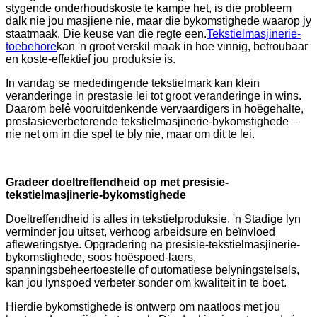
stygende onderhoudskoste te kampe het, is die probleem
dalk nie jou masjiene nie, maar die bykomstighede waarop jy
staatmaak. Die keuse van die regte een.
Tekstielmasjinerie-
toebehore
kan 'n groot verskil maak in hoe vinnig, betroubaar
en koste-effektief jou produksie is.
In vandag se mededingende tekstielmark kan klein
veranderinge in prestasie lei tot groot veranderinge in wins.
Daarom belê vooruitdenkende vervaardigers in hoëgehalte,
prestasieverbeterende tekstielmasjinerie-bykomstighede –
nie net om in die spel te bly nie, maar om dit te lei.
Gradeer doeltreffendheid op met presisie-
tekstielmasjinerie-bykomstighede
Doeltreffendheid is alles in tekstielproduksie. 'n Stadige lyn
verminder jou uitset, verhoog arbeidsure en beïnvloed
afleweringstye. Opgradering na presisie-tekstielmasjinerie-
bykomstighede, soos hoëspoed-laers,
spanningsbeheertoestelle of outomatiese belyningstelsels,
kan jou lynspoed verbeter sonder om kwaliteit in te boet.
Hierdie bykomstighede is ontwerp om naatloos met jou