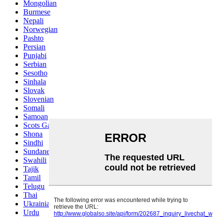
Mongolian
Burmese
Nepali
Norwegian
Pashto
Persian
Punjabi
Serbian
Sesotho
Sinhala
Slovak
Slovenian
Somali
Samoan
Scots Gaelic
Shona
Sindhi
Sundanese
Swahili
Tajik
Tamil
Telugu
Thai
Ukrainian
Urdu