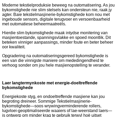
Moderne tekstielproduksie beweeg na outomatisering. As jou
bykomstighede nie slim stelsels kan ondersteun nie, raak jy
agter. Baie tekstielmasjinerie-bykomstighede kom nou met
ingeboude sensors, digitale terugvoer en versoenbaarheid
met outomatiese beheermaatreëls.
Hierdie slim bykomstighede maak intydse monitering van
masjientoestande, spanningsvlakke en spoed moontlik. Dit
beteken vinniger aanpassings, minder foute en beter beheer
oor kwaliteit.
Opgradering na outomatiseringsgereed bykomstighede is
een van die vinnigste maniere om mededingendheid te
verhoog sonder om jou hele masjienopstelling te verander.
Laer langtermynkoste met energie-doeltreffende
bykomstighede
Energiekoste styg, en ondoeltreffende masjiene kan jou
begroting dreineer. Sommige Tekstielmasjinerie-
bykomstighede—soos wrywingverminderende rollers,
lugvloei-geoptimaliseerde waaiers of lae-weerstand laers—
is ontwerp om minder krag te gebruik terwyl hoë uitset