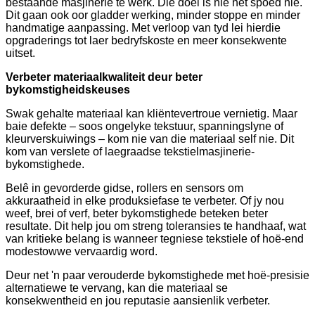
bestaande masjinerie te werk. Die doel is nie net spoed nie.
Dit gaan ook oor gladder werking, minder stoppe en minder
handmatige aanpassing. Met verloop van tyd lei hierdie
opgraderings tot laer bedryfskoste en meer konsekwente
uitset.
Verbeter materiaalkwaliteit deur beter
bykomstigheidskeuses
Swak gehalte materiaal kan kliëntevertroue vernietig. Maar
baie defekte – soos ongelyke tekstuur, spanningslyne of
kleurverskuiwings – kom nie van die materiaal self nie. Dit
kom van verslete of laegraadse tekstielmasjinerie-
bykomstighede.
Belê in gevorderde gidse, rollers en sensors om
akkuraatheid in elke produksiefase te verbeter. Of jy nou
weef, brei of verf, beter bykomstighede beteken beter
resultate. Dit help jou om streng toleransies te handhaaf, wat
van kritieke belang is wanneer tegniese tekstiele of hoë-end
modestowwe vervaardig word.
Deur net 'n paar verouderde bykomstighede met hoë-presisie
alternatiewe te vervang, kan die materiaal se
konsekwentheid en jou reputasie aansienlik verbeter.