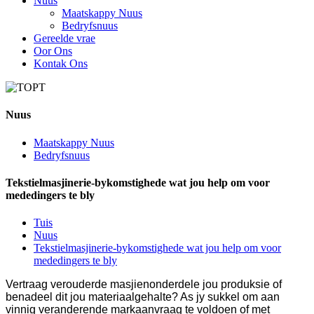
Nuus
Maatskappy Nuus
Bedryfsnuus
Gereelde vrae
Oor Ons
Kontak Ons
Nuus
Maatskappy Nuus
Bedryfsnuus
Tekstielmasjinerie-bykomstighede wat jou help om voor
mededingers te bly
Tuis
Nuus
Tekstielmasjinerie-bykomstighede wat jou help om voor
mededingers te bly
Vertraag verouderde masjienonderdele jou produksie of
benadeel dit jou materiaalgehalte? As jy sukkel om aan
vinnig veranderende markaanvraag te voldoen of met