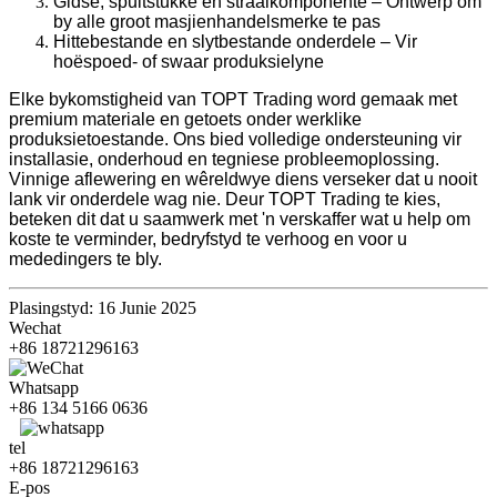
Gidse, spuitstukke en straalkomponente – Ontwerp om
by alle groot masjienhandelsmerke te pas
Hittebestande en slytbestande onderdele – Vir
hoëspoed- of swaar produksielyne
Elke bykomstigheid van TOPT Trading word gemaak met
premium materiale en getoets onder werklike
produksietoestande. Ons bied volledige ondersteuning vir
installasie, onderhoud en tegniese probleemoplossing.
Vinnige aflewering en wêreldwye diens verseker dat u nooit
lank vir onderdele wag nie. Deur TOPT Trading te kies,
beteken dit dat u saamwerk met 'n verskaffer wat u help om
koste te verminder, bedryfstyd te verhoog en voor u
mededingers te bly.
Plasingstyd: 16 Junie 2025
Wechat
+86 18721296163
Whatsapp
+86 134 5166 0636
tel
+86 18721296163
E-pos