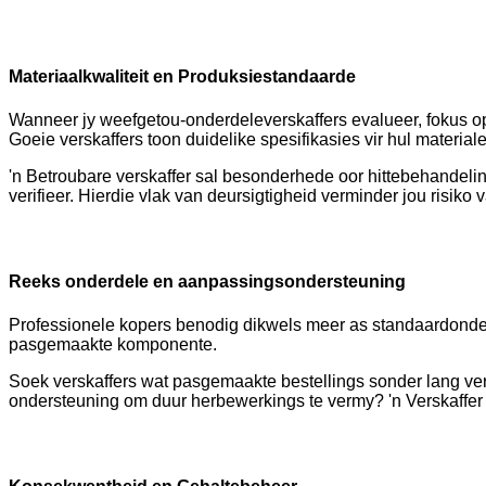
Materiaalkwaliteit en Produksiestandaarde
Wanneer jy weefgetou-onderdeleverskaffers evalueer, fokus op h
Goeie verskaffers toon duidelike spesifikasies vir hul materi
'n Betroubare verskaffer sal besonderhede oor hittebehandelin
verifieer. Hierdie vlak van deursigtigheid verminder jou risik
Reeks onderdele en aanpassingsondersteuning
Professionele kopers benodig dikwels meer as standaardonderd
pasgemaakte komponente.
Soek verskaffers wat pasgemaakte bestellings sonder lang ver
ondersteuning om duur herbewerkings te vermy? 'n Verskaffer