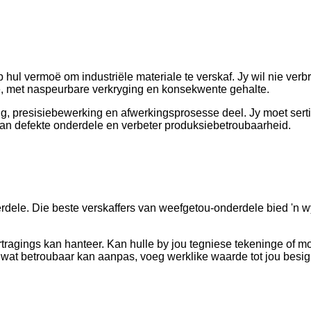
ul vermoë om industriële materiale te verskaf. Jy wil nie verbru
ale, met naspeurbare verkryging en konsekwente gehalte.
g, presisiebewerking en afwerkingsprosesse deel. Jy moet serti
o van defekte onderdele en verbeter produksiebetroubaarheid.
ele. Die beste verskaffers van weefgetou-onderdele bied 'n wye
tragings kan hanteer. Kan hulle by jou tegniese tekeninge of m
 wat betroubaar kan aanpas, voeg werklike waarde tot jou besi