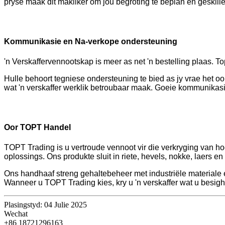
pryse maak dit makliker om jou begroting te beplan en geskille
Kommunikasie en Na-verkope ondersteuning
'n Verskaffervennootskap is meer as net 'n bestelling plaas. 
Hulle behoort tegniese ondersteuning te bied as jy vrae het 
wat 'n verskaffer werklik betroubaar maak. Goeie kommunikasi
Oor TOPT Handel
TOPT Trading is u vertroude vennoot vir die verkryging van h
oplossings. Ons produkte sluit in riete, hevels, nokke, laers 
Ons handhaaf streng gehaltebeheer met industriële materiale 
Wanneer u TOPT Trading kies, kry u 'n verskaffer wat u besigh
Plasingstyd: 04 Julie 2025
Wechat
+86 18721296163