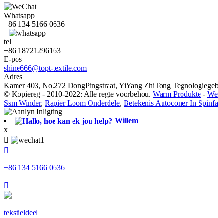
Whatsapp
+86 134 5166 0636
tel
+86 18721296163
E-pos
shine666@topt-textile.com
Adres
Kamer 403, No.272 DongPingstraat, YiYang ZhiTong Tegnologiegebo
© Kopiereg - 2010-2022: Alle regte voorbehou.
Warm Produkte
-
Wer
Ssm Winder
,
Rapier Loom Onderdele
,
Betekenis Autoconer In Spinfa
Willem
x


+86 134 5166 0636

tekstieldeel