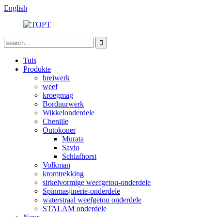
English
Tuis
Produkte
breiwerk
weef
kroegmag
Borduurwerk
Wikkelonderdele
Chenille
Outokoner
Murata
Savio
Schlafhorst
Volkman
kromtrekking
sirkelvormige weefgetou-onderdele
Spinmasjinerie-onderdele
waterstraal weefgetou onderdele
STALAM onderdele