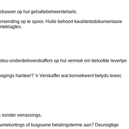
ebaseer op hul gehaltebeheerstelsels.
 versending op te spoor. Hulle behoort kwaliteitsdokumentasie
nteklagtes.
getou-onderdeleverskaffers op hul vermoë om beloofde levertye
hogings hanteer? 'n Verskaffer wat konsekwent betyds lewer,
s sonder verrassings.
volumekortings of buigsame betalingsterme aan? Deursigtige