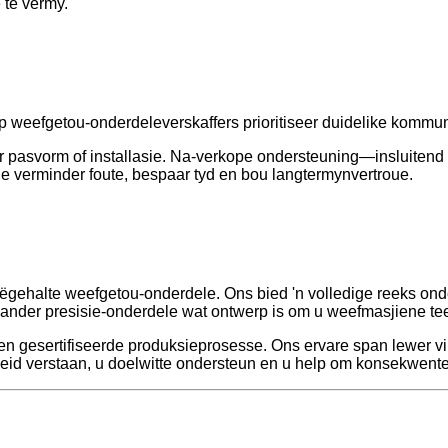
 te vermy.
Top weefgetou-onderdeleverskaffers prioritiseer duidelike kommu
oor pasvorm of installasie. Na-verkope ondersteuning—insluiten
e verminder foute, bespaar tyd en bou langtermynvertroue.
oëgehalte weefgetou-onderdele. Ons bied 'n volledige reeks on
en ander presisie-onderdele wat ontwerp is om u weefmasjiene tee
en gesertifiseerde produksieprosesse. Ons ervare span lewer v
eid verstaan, u doelwitte ondersteun en u help om konsekwente 