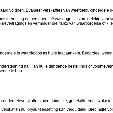
daard voldoen. Evalueer verskaffers van weefgetou-onderdele g
 toetstoerusting en personeel hê wat opgelei is om defekte voor
ievertragings en verminder die risiko van waarborgeise of klië
te-onderdele is waardeloos as hulle laat aankom. Beoordeel weef
ondersteuning na. Kan hulle dringende bestellings of volumever
vrede te hou.
ou-onderdeleverskaffers bied duidelike, gedetailleerde kwotasie
 verskaf en hul prysuiteensetting kan verduidelik. Bied hulle 