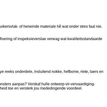
ikersvlak- of herwinde materiale hê wat onder stres faal nie.
fisering of inspeksieverslae verwag wat kwaliteitsstandaarde
 reeks onderdele, insluitend nokke, hefbome, riete, laers en
onsters aanpas? Verskaf hulle ontwerp-vir-vervaardiging-
gheid toe en versterk jou mededingende voordeel.