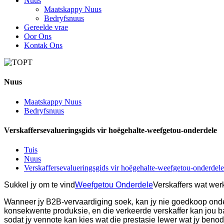
Nuus
Maatskappy Nuus
Bedryfsnuus
Gereelde vrae
Oor Ons
Kontak Ons
Nuus
Maatskappy Nuus
Bedryfsnuus
Verskaffersevalueringsgids vir hoëgehalte-weefgetou-onderdele
Tuis
Nuus
Verskaffersevalueringsgids vir hoëgehalte-weefgetou-onderdele
Sukkel jy om te vind
Weefgetou Onderdele
Verskaffers wat werk
Wanneer jy B2B-vervaardiging soek, kan jy nie goedkoop onder
konsekwente produksie, en die verkeerde verskaffer kan jou ba
sodat jy vennote kan kies wat die prestasie lewer wat jy benod