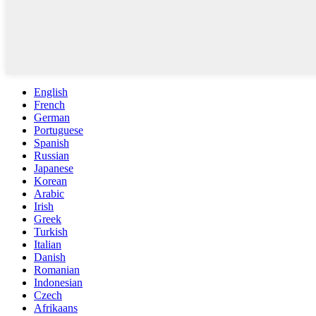
English
French
German
Portuguese
Spanish
Russian
Japanese
Korean
Arabic
Irish
Greek
Turkish
Italian
Danish
Romanian
Indonesian
Czech
Afrikaans