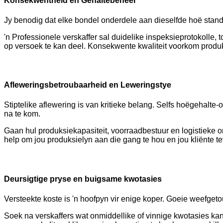
Konsekwentheid en Gehaltebeheer
Jy benodig dat elke bondel onderdele aan dieselfde hoë stan
'n Professionele verskaffer sal duidelike inspeksieprotokolle,
op versoek te kan deel. Konsekwente kwaliteit voorkom produks
Afleweringsbetroubaarheid en Leweringstye
Stiptelike aflewering is van kritieke belang. Selfs hoëgehal
na te kom.
Gaan hul produksiekapasiteit, voorraadbestuur en logistieke 
help om jou produksielyn aan die gang te hou en jou kliënte te
Deursigtige pryse en buigsame kwotasies
Versteekte koste is 'n hoofpyn vir enige koper. Goeie weefget
Soek na verskaffers wat onmiddellike of vinnige kwotasies kan