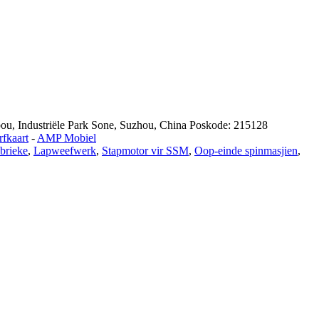
u, Industriële Park Sone, Suzhou, China Poskode: 215128
fkaart
-
AMP Mobiel
brieke
,
Lapweefwerk
,
Stapmotor vir SSM
,
Oop-einde spinmasjien
,