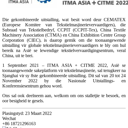
Die gekombineerde uitstalling, wat besit word deur CEMATEX
(Europese Komitee van Tekstielmasjinerievervaardigers), die
Subraad van Tekstielbedryf, CCPIT (CCPIT-Tex), China Textile
Machinery Association (CTMA) en China Exhibition Centre Group
Corporation (CIEC), is daarop gemik om die toonaangewende
uitstalling vir globale tekstielmasjinerievervaardigers te bly om hul
bereik na Asië se lewendige tekstielvervaardigingsentrum, veral
China, uit te brei.
1 September 2021 – ITMA ASIA + CITME 2022, Asië se
toonaangewende sakeplatform vir tekstielmasjinerie, sal terugkeer na
Sjanghai vir sy 8ste gekombineerde uitstalling. Dit sal van 20 tot 24
November 2022 by die Nasionale Uitstallings- en
Konferensiesentrum gehou word.
Ons sal ook deelneem aan, welkom om ons stalletjie te besoek, en
oor besigheid te gesels.
Plasingstyd: 23 Maart 2022
Wechat
+86 18721296163