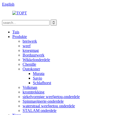
English
Tuis
Produkte
breiwerk
weef
kroegmag
Borduurwerk
Wikkelonderdele
Chenille
Outokoner
Murata
Savio
Schlafhorst
Volkman
kromtrekking
sirkelvormige weefgetou-onderdele
Spinmasjinerie-onderdele
waterstraal weefgetou onderdele
STALAM onderdele