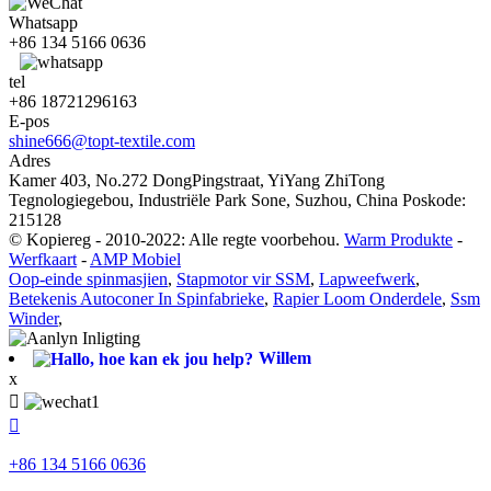
Whatsapp
+86 134 5166 0636
tel
+86 18721296163
E-pos
shine666@topt-textile.com
Adres
Kamer 403, No.272 DongPingstraat, YiYang ZhiTong
Tegnologiegebou, Industriële Park Sone, Suzhou, China Poskode:
215128
© Kopiereg - 2010-2022: Alle regte voorbehou.
Warm Produkte
-
Werfkaart
-
AMP Mobiel
Oop-einde spinmasjien
,
Stapmotor vir SSM
,
Lapweefwerk
,
Betekenis Autoconer In Spinfabrieke
,
Rapier Loom Onderdele
,
Ssm
Winder
,
Willem
x


+86 134 5166 0636