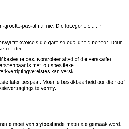
n-grootte-pas-almal nie. Die kategorie sluit in
erwyl trekstelsels die gare se egaligheid beheer. Deur
verminder.
ikasies te pas. Kontroleer altyd of die verskaffer
ersoenbaar is met jou spesifieke
rkverrigtingvereistes kan verskil.
oste later bespaar. Moenie beskikbaarheid oor die hoof
ksievertragings te vermy.
sjinerie moet van slytbestande materiale gemaak word,