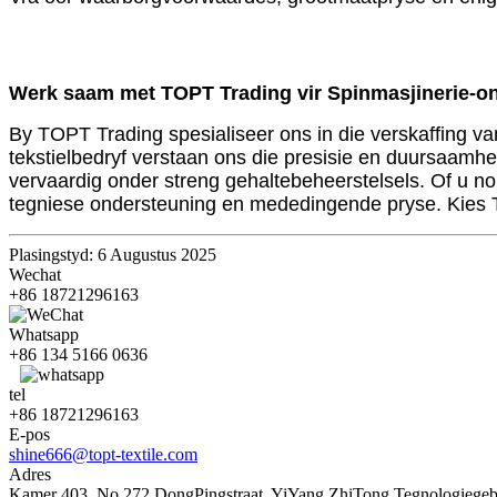
Werk saam met TOPT Trading vir Spinmasjinerie-on
By TOPT Trading spesialiseer ons in die verskaffing va
tekstielbedryf verstaan ​​ons die presisie en duursaa
vervaardig onder streng gehaltebeheerstelsels. Of u n
tegniese ondersteuning en mededingende pryse. Kies 
Plasingstyd: 6 Augustus 2025
Wechat
+86 18721296163
Whatsapp
+86 134 5166 0636
tel
+86 18721296163
E-pos
shine666@topt-textile.com
Adres
Kamer 403, No.272 DongPingstraat, YiYang ZhiTong Tegnologiegebo