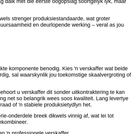
 dalk met die eerste oogopslag soortgelyk lyk, maar
ikwels strenger produksiestandaarde, wat groter
duursaamheid en deurlopende werking – veral as jou
akte komponente benodig. Kies 'n verskaffer wat beide
ig, sal waarskynlik jou toekomstige skaalvergroting of
ort u verskaffer dit sonder uitkontraktering te kan
ng net so belangrik wees soos kwaliteit. Lang levertye
aad of 'n stabiele produksietydlyn het.
ie-onderdele breek dikwels vinnig af, wat lei tot
gekombineer.
 'n professionele verskaffer.