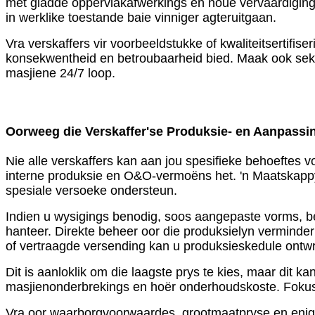
met gladde oppervlakafwerkings en noue vervaardiging
in werklike toestande baie vinniger agteruitgaan.
Vra verskaffers vir voorbeeldstukke of kwaliteitsertifi
konsekwentheid en betroubaarheid bied. Maak ook seker
masjiene 24/7 loop.
Oorweeg die Verskaffer
'
se Produksie- en Aanpass
Nie alle verskaffers kan aan jou spesifieke behoeftes 
interne produksie en O&O-vermoëns het. 'n Maatskappy 
spesiale versoeke ondersteun.
Indien u wysigings benodig, soos aangepaste vorms, be
hanteer. Direkte beheer oor die produksielyn verminder 
of vertraagde versending kan u produksieskedule ontwri
Dit is aanloklik om die laagste prys te kies, maar dit 
masjienonderbrekings en hoër onderhoudskoste. Fokus 
Vra oor waarborgvoorwaardes, grootmaatpryse en enige v