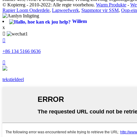
© Kopiereg - 2010-2022: Alle regte voorbehou.
Warm Produkte
-
Wer
Rapier Loom Onderdele
,
Lapweefwerk
,
Stapmotor vir SSM
,
Oop-ein
Willem
x


+86 134 5166 0636

tekstieldeel