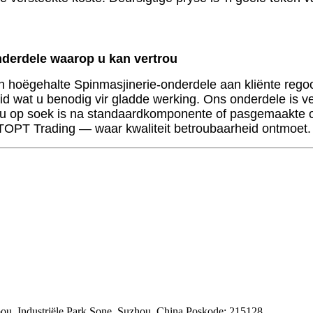
derdele waarop u kan vertrou
n hoëgehalte Spinmasjinerie-onderdele aan kliënte regoor
mheid wat u benodig vir gladde werking. Ons onderdele i
ou op soek is na standaardkomponente of pasgemaakte op
TOPT Trading — waar kwaliteit betroubaarheid ontmoet.
u, Industriële Park Sone, Suzhou, China Poskode: 215128