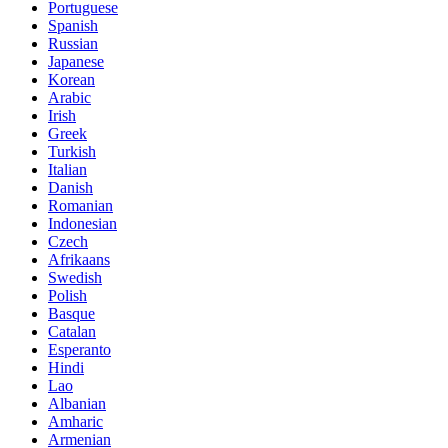
Portuguese
Spanish
Russian
Japanese
Korean
Arabic
Irish
Greek
Turkish
Italian
Danish
Romanian
Indonesian
Czech
Afrikaans
Swedish
Polish
Basque
Catalan
Esperanto
Hindi
Lao
Albanian
Amharic
Armenian