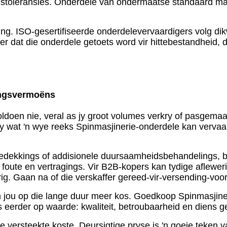
stoleransies. Onderdele van ondermaatse standaard mag
sering. ISO-gesertifiseerde onderdelevervaardigers volg d
 dat die onderdele getoets word vir hittebestandheid, 
ingsvermoëns
voldoen nie, veral as jy groot volumes verkry of pasgema
wat 'n wye reeks Spinmasjinerie-onderdele kan vervaard
dekkings of addisionele duursaamheidsbehandelings, beho
foute en vertragings. Vir B2B-kopers kan tydige afleweri
g. Gaan na of die verskaffer gereed-vir-versending-voorr
kan jou op die lange duur meer kos. Goedkoop Spinmasjiner
eerder op waarde: kwaliteit, betroubaarheid en diens 
ersteekte koste. Deursigtige pryse is 'n goeie teken van