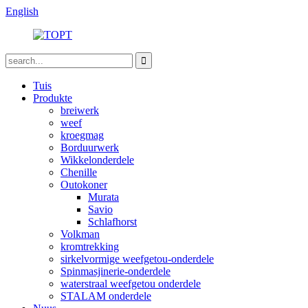
English
Tuis
Produkte
breiwerk
weef
kroegmag
Borduurwerk
Wikkelonderdele
Chenille
Outokoner
Murata
Savio
Schlafhorst
Volkman
kromtrekking
sirkelvormige weefgetou-onderdele
Spinmasjinerie-onderdele
waterstraal weefgetou onderdele
STALAM onderdele