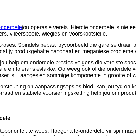
onderdele
jou operasie vereis. Hierdie onderdele is nie ee
ers, vlieërspoele, wiegies en voorskootstelle.
sproses. Spindels bepaal byvoorbeeld die gare se draai, t
 jy dat jy produkgehalte handhaaf en meganiese probleme 
jou help om onderdele presies volgens die vereiste spesif
iale en toleransievlakke. Oorweeg ook of die onderdele v
inser is – aangesien sommige komponente in grootte of we
dersteuning en aanpassingsopsies bied, kan jou tyd en k
orraad en stabiele voorsieningsketting help jou om produ
dele
 topprioriteit te wees. Hoëgehalte-onderdele vir spinma