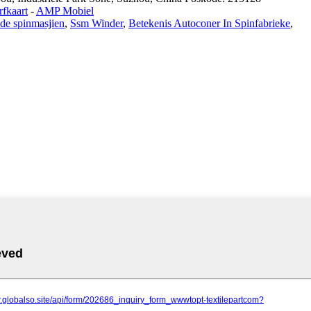
fkaart
-
AMP Mobiel
de spinmasjien
,
Ssm Winder
,
Betekenis Autoconer In Spinfabrieke
,