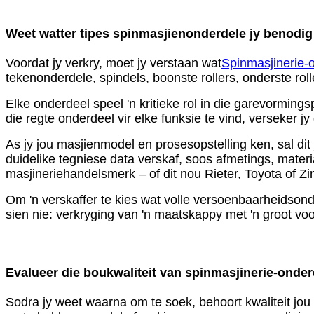
Weet watter tipes spinmasjienonderdele jy benodig
Voordat jy verkry, moet jy verstaan ​​wat
Spinmasjinerie-
tekenonderdele, spindels, boonste rollers, onderste roll
Elke onderdeel speel 'n kritieke rol in die garevorming
die regte onderdeel vir elke funksie te vind, verseker
As jy jou masjienmodel en prosesopstelling ken, sal dit 
duidelike tegniese data verskaf, soos afmetings, mater
masjineriehandelsmerk – of dit nou Rieter, Toyota of Z
Om 'n verskaffer te kies wat volle versoenbaarheidson
sien nie: verkryging van 'n maatskappy met 'n groot vo
Evalueer die boukwaliteit van spinmasjinerie-onder
Sodra jy weet waarna om te soek, behoort kwaliteit jou