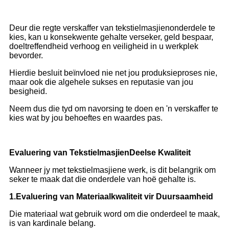
Deur die regte verskaffer van tekstielmasjienonderdele te
kies, kan u konsekwente gehalte verseker, geld bespaar,
doeltreffendheid verhoog en veiligheid in u werkplek
bevorder.
Hierdie besluit beïnvloed nie net jou produksieproses nie,
maar ook die algehele sukses en reputasie van jou
besigheid.
Neem dus die tyd om navorsing te doen en 'n verskaffer te
kies wat by jou behoeftes en waardes pas.
Evaluering van Tekstielmasjien
Deel
se Kwaliteit
Wanneer jy met tekstielmasjiene werk, is dit belangrik om
seker te maak dat die onderdele van hoë gehalte is.
1.
Evaluering van Materiaalkwaliteit vir Duursaamheid
Die materiaal wat gebruik word om die onderdeel te maak,
is van kardinale belang.