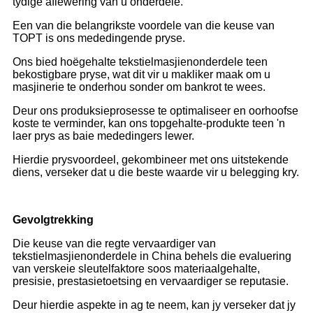
tydige aflewering van u onderdele.
Een van die belangrikste voordele van die keuse van
TOPT is ons mededingende pryse.
Ons bied hoëgehalte tekstielmasjienonderdele teen
bekostigbare pryse, wat dit vir u makliker maak om u
masjinerie te onderhou sonder om bankrot te wees.
Deur ons produksieprosesse te optimaliseer en oorhoofse
koste te verminder, kan ons topgehalte-produkte teen 'n
laer prys as baie mededingers lewer.
Hierdie prysvoordeel, gekombineer met ons uitstekende
diens, verseker dat u die beste waarde vir u belegging kry.
Gevolgtrekking
Die keuse van die regte vervaardiger van
tekstielmasjienonderdele in China behels die evaluering
van verskeie sleutelfaktore soos materiaalgehalte,
presisie, prestasietoetsing en vervaardiger se reputasie.
Deur hierdie aspekte in ag te neem, kan jy verseker dat jy