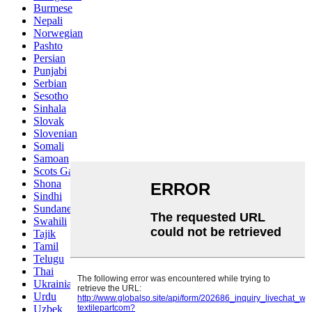
Burmese
Nepali
Norwegian
Pashto
Persian
Punjabi
Serbian
Sesotho
Sinhala
Slovak
Slovenian
Somali
Samoan
Scots Gaelic
Shona
Sindhi
Sundanese
Swahili
Tajik
Tamil
Telugu
Thai
Ukrainian
Urdu
Uzbek