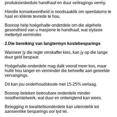
produksieskedule handhaaf en duur vertragings vermy.
Hierdie konsekwentheid is noodsaaklik om sperdatums te
haal en kliënte tevrede te hou.
Boonop help hoëgehalte-onderdele om die algehele
gesondheid van u masjiene te handhaaf, wat slytasie
mettertyd verminder.
2.
Die bereiking van langtermyn kostebesparings
Wanneer jy die regte verskaffer kies, kan jy op die lange
duur geld bespaar.
Hoëgehalte-onderdele mag dalk vooraf meer kos, maar
hulle hou langer en verminder die behoefte aan gereelde
vervangings.
Dit kan jou onderhoudskoste met 15-25% verlaag.
Boonop beteken betroubare onderdele minder
noodherstelwerk, wat duur en ontwrigtend kan wees.
Belegging in kwaliteitsonderdele kan uiteindelik tot
aansienlike besparings oor tyd lei.