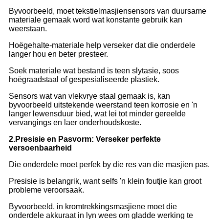
Byvoorbeeld, moet tekstielmasjiensensors van duursame
materiale gemaak word wat konstante gebruik kan
weerstaan.
Hoëgehalte-materiale help verseker dat die onderdele
langer hou en beter presteer.
Soek materiale wat bestand is teen slytasie, soos
hoëgraadstaal of gespesialiseerde plastiek.
Sensors wat van vlekvrye staal gemaak is, kan
byvoorbeeld uitstekende weerstand teen korrosie en 'n
langer lewensduur bied, wat lei tot minder gereelde
vervangings en laer onderhoudskoste.
2.
Presisie en Pasvorm: Verseker perfekte
versoenbaarheid
Die onderdele moet perfek by die res van die masjien pas.
Presisie is belangrik, want selfs 'n klein foutjie kan groot
probleme veroorsaak.
Byvoorbeeld, in kromtrekkingsmasjiene moet die
onderdele akkuraat in lyn wees om gladde werking te