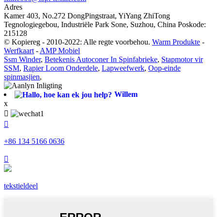
Adres
Kamer 403, No.272 DongPingstraat, YiYang ZhiTong
Tegnologiegebou, Industriële Park Sone, Suzhou, China Poskode:
215128
© Kopiereg - 2010-2022: Alle regte voorbehou.
Warm Produkte
-
Werfkaart
-
AMP Mobiel
Ssm Winder
,
Betekenis Autoconer In Spinfabrieke
,
Stapmotor vir
SSM
,
Rapier Loom Onderdele
,
Lapweefwerk
,
Oop-einde
spinmasjien
,
Willem
x


+86 134 5166 0636

tekstieldeel