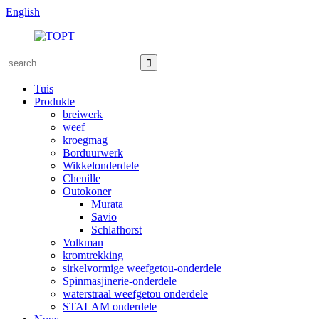
English
Tuis
Produkte
breiwerk
weef
kroegmag
Borduurwerk
Wikkelonderdele
Chenille
Outokoner
Murata
Savio
Schlafhorst
Volkman
kromtrekking
sirkelvormige weefgetou-onderdele
Spinmasjinerie-onderdele
waterstraal weefgetou onderdele
STALAM onderdele