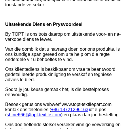
toestande verseker.
Uitstekende Diens en Prysvoordeel
By TOPT is ons trots daarop om uitstekende voor- en na-
verkope diens te lewer.
Van die oomblik dat u navraag doen oor ons produkte, is
ons kundige span gereed om u te help om die regte
onderdele vir u behoeftes te vind.
Ons kliëntediens is beskikbaar om vrae te beantwoord,
gedetailleerde produkinligting te verskaf en tegniese
advies te bied.
Sodra jy jou keuse gemaak het, is die bestelproses
eenvoudig.
Besoek gerus ons webwerf www.topt-textilepart.com,
kontak ons ​​telefonies (
+86 18721296163)
of e-pos
(
shine666@topt-textile.com
) en plaas dan jou bestelling.
Ons doeltreffende stelsel verseker vinnige verwerking en