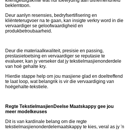
kliëntgetuigskrifte wat hul toewyding aan uitnemendheid
beklemtoon.
Deur aanlyn resensies, bedryfsertifisering en
kliënteterugvoer na te gaan, kan insigte verkry word in die
vervaardiger se geloofwaardigheid en
produkbetroubaarheid.
Deur die materiaalkwaliteit, presisie en passing,
prestasietoetsing en vervaardiger se reputasie te
evalueer, kan jy verseker dat jy tekstielmasjienonderdele
van hoë gehalte kry.
Hierdie stappe help om jou masjiene glad en doeltreffend
te laat loop, wat belangrik is vir die vervaardiging van
hoëgehalte-tekstiele.
Regte Tekstielmasjien
Deel
se Maatskappy gee jou
meer modelkeuse
s
Dit is van kardinale belang om die regte
tekstielmasjienonderdelemaatskappy te kies, veral as jy 'n