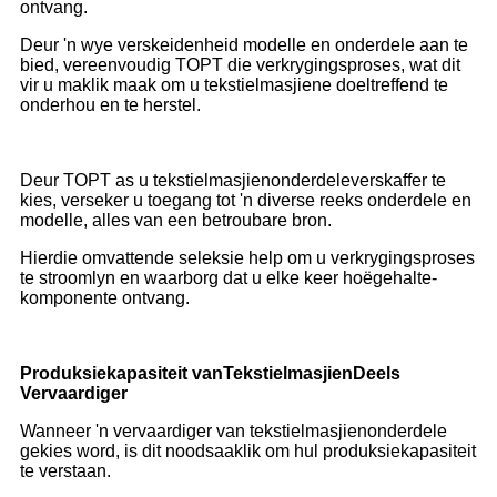
ontvang.
Deur 'n wye verskeidenheid modelle en onderdele aan te
bied, vereenvoudig TOPT die verkrygingsproses, wat dit
vir u maklik maak om u tekstielmasjiene doeltreffend te
onderhou en te herstel.
Deur TOPT as u tekstielmasjienonderdeleverskaffer te
kies, verseker u toegang tot 'n diverse reeks onderdele en
modelle, alles van een betroubare bron.
Hierdie omvattende seleksie help om u verkrygingsproses
te stroomlyn en waarborg dat u elke keer hoëgehalte-
komponente ontvang.
Produksiekapasiteit van
Tekstielmasjien
Deel
s
Vervaardiger
Wanneer 'n vervaardiger van tekstielmasjienonderdele
gekies word, is dit noodsaaklik om hul produksiekapasiteit
te verstaan.