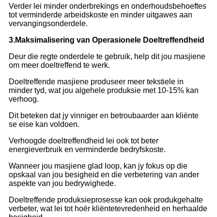
Verder lei minder onderbrekings en onderhoudsbehoeftes
tot verminderde arbeidskoste en minder uitgawes aan
vervangingsonderdele.
3.
Maksimalisering van Operasionele Doeltreffendheid
Deur die regte onderdele te gebruik, help dit jou masjiene
om meer doeltreffend te werk.
Doeltreffende masjiene produseer meer tekstiele in
minder tyd, wat jou algehele produksie met 10-15% kan
verhoog.
Dit beteken dat jy vinniger en betroubaarder aan kliënte
se eise kan voldoen.
Verhoogde doeltreffendheid lei ook tot beter
energieverbruik en verminderde bedryfskoste.
Wanneer jou masjiene glad loop, kan jy fokus op die
opskaal van jou besigheid en die verbetering van ander
aspekte van jou bedrywighede.
Doeltreffende produksieprosesse kan ook produkgehalte
verbeter, wat lei tot hoër kliëntetevredenheid en herhaalde