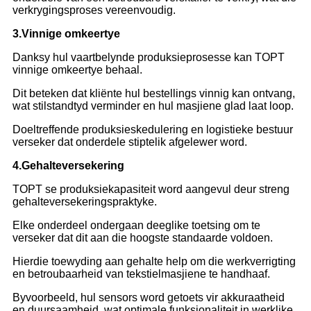
verkrygingsproses vereenvoudig.
3.
Vinnige omkeertye
Danksy hul vaartbelynde produksieprosesse kan TOPT
vinnige omkeertye behaal.
Dit beteken dat kliënte hul bestellings vinnig kan ontvang,
wat stilstandtyd verminder en hul masjiene glad laat loop.
Doeltreffende produksieskedulering en logistieke bestuur
verseker dat onderdele stiptelik afgelewer word.
4.
Gehalteversekering
TOPT se produksiekapasiteit word aangevul deur streng
gehalteversekeringspraktyke.
Elke onderdeel ondergaan deeglike toetsing om te
verseker dat dit aan die hoogste standaarde voldoen.
Hierdie toewyding aan gehalte help om die werkverrigting
en betroubaarheid van tekstielmasjiene te handhaaf.
Byvoorbeeld, hul sensors word getoets vir akkuraatheid
en duursaamheid, wat optimale funksionaliteit in werklike