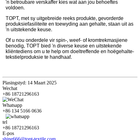
'n betroubare verskaffer kies wat aan jou behoeftes
voldoen.
TOPT, met sy uitgebreide reeks produkte, gevorderde
produksiefasiliteite en toewyding aan gehalte, staan ​​uit as
'n uitstekende keuse.
Of u nou onderdele vir spin-, weef- of kromtrekmasjiene
benodig, TOPT bied 'n diverse keuse en uitstekende
kliëntediens om u te help om doeltreffende en hoëgehalte-
tekstielproduksie te handhaaf.
Plasingstyd: 14 Maart 2025
Wechat
+86 18721296163
Whatsapp
+86 134 5166 0636
tel
+86 18721296163
E-pos
shine666@topt-textile.com