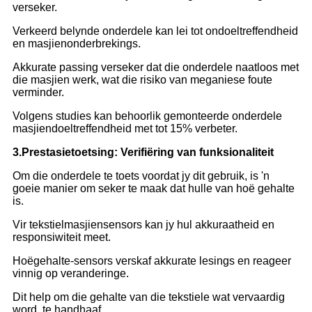
verseker.
Verkeerd belynde onderdele kan lei tot ondoeltreffendheid
en masjienonderbrekings.
Akkurate passing verseker dat die onderdele naatloos met
die masjien werk, wat die risiko van meganiese foute
verminder.
Volgens studies kan behoorlik gemonteerde onderdele
masjiendoeltreffendheid met tot 15% verbeter.
3.
Prestasietoetsing: Verifiëring van funksionaliteit
Om die onderdele te toets voordat jy dit gebruik, is 'n
goeie manier om seker te maak dat hulle van hoë gehalte
is.
Vir tekstielmasjiensensors kan jy hul akkuraatheid en
responsiwiteit meet.
Hoëgehalte-sensors verskaf akkurate lesings en reageer
vinnig op veranderinge.
Dit help om die gehalte van die tekstiele wat vervaardig
word, te handhaaf.