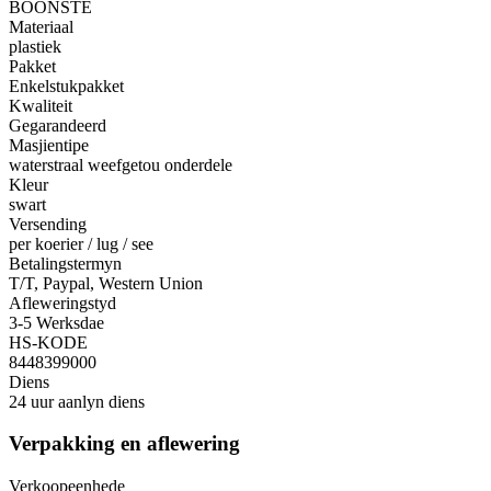
BOONSTE
Materiaal
plastiek
Pakket
Enkelstukpakket
Kwaliteit
Gegarandeerd
Masjientipe
waterstraal weefgetou onderdele
Kleur
swart
Versending
per koerier / lug / see
Betalingstermyn
T/T, Paypal, Western Union
Afleweringstyd
3-5 Werksdae
HS-KODE
8448399000
Diens
24 uur aanlyn diens
Verpakking en aflewering
Verkoopeenhede