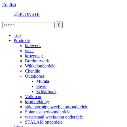
English
Tuis
Produkte
breiwerk
weef
kroegmag
Borduurwerk
Wikkelonderdele
Chenille
Outokoner
Murata
Savio
Schlafhorst
Volkman
kromtrekking
sirkelvormige weefgetou-onderdele
Spinmasjinerie-onderdele
waterstraal weefgetou onderdele
STALAM onderdele