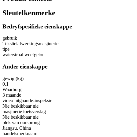
Sleutelkenmerke
Bedryfspesifieke eienskappe
gebruik
Tekstielafwerkingsmasjinerie
tipe
waterstraal weefgetou
Ander eienskappe
gewig (kg)
0.1
Waarborg
3 maande
video uitgaande-inspeksie
Nie beskikbaar nie
masjinerie toetsverslag
Nie beskikbaar nie
plek van oorsprong
Jiangsu, China
handelsmerknaam