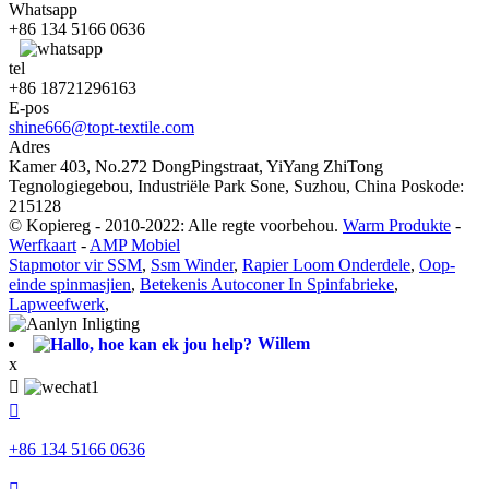
Whatsapp
+86 134 5166 0636
tel
+86 18721296163
E-pos
shine666@topt-textile.com
Adres
Kamer 403, No.272 DongPingstraat, YiYang ZhiTong
Tegnologiegebou, Industriële Park Sone, Suzhou, China Poskode:
215128
© Kopiereg - 2010-2022: Alle regte voorbehou.
Warm Produkte
-
Werfkaart
-
AMP Mobiel
Stapmotor vir SSM
,
Ssm Winder
,
Rapier Loom Onderdele
,
Oop-
einde spinmasjien
,
Betekenis Autoconer In Spinfabrieke
,
Lapweefwerk
,
Willem
x


+86 134 5166 0636