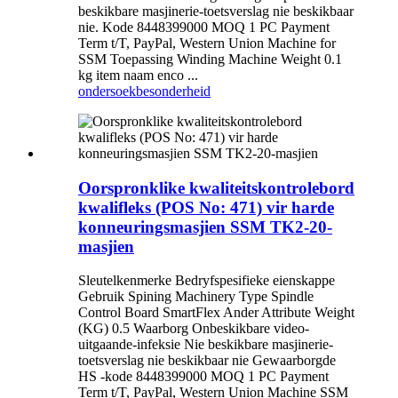
beskikbare masjinerie-toetsverslag nie beskikbaar
nie. Kode 8448399000 MOQ 1 PC Payment
Term t/T, PayPal, Western Union Machine for
SSM Toepassing Winding Machine Weight 0.1
kg item naam enco ...
ondersoek
besonderheid
Oorspronklike kwaliteitskontrolebord
kwalifleks (POS No: 471) vir harde
konneuringsmasjien SSM TK2-20-
masjien
Sleutelkenmerke Bedryfspesifieke eienskappe
Gebruik Spining Machinery Type Spindle
Control Board SmartFlex Ander Attribute Weight
(KG) 0.5 Waarborg Onbeskikbare video-
uitgaande-infeksie Nie beskikbare masjinerie-
toetsverslag nie beskikbaar nie Gewaarborgde
HS -kode 8448399000 MOQ 1 PC Payment
Term t/T, PayPal, Western Union Machine SSM