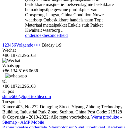
beskikbare masjinerie-toetsverslag nie beskikbare
bemarkingstipe gewone produkplek van
Oorsprong Jiangsu, China Condition Nuwe
waarborg Onbeskikbare handelsnaam Topt
Materiaal metaalpakket Enkele stuk Pakket
Kwaliteit waarborg ...
ondersoek
besonderheid
1
2
3
4
5
6
Volgende>
>>
Bladsy 1/9
Wechat
+86 18721296163
Whatsapp
+86 134 5166 0636
tel
+86 18721296163
E -pos
shine666@topt-textile.com
Toespraak
Kamer 403, No.272 Dongping Street, Yiyang Zhitong Technology
Building, Industrial Park Zone, Suzhou, China Post Code: 215128
© Copyright - 2010-2022: Alle regte voorbehou.
Warm produkte
-
Sitemap
-
AMP Mobile
Rapier weefse onderdele
,
Stapmotor vir SSM
,
Doekweef
,
Betekenis