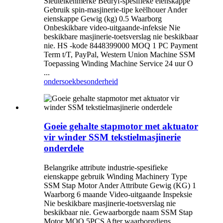
Sleutelkenmerke Bedryf-spesifieke eienskappe
Gebruik spin-masjinerie-tipe keëlhouer Ander
eienskappe Gewig (kg) 0.5 Waarborg
Onbeskikbare video-uitgaande-infeksie Nie
beskikbare masjinerie-toetsverslag nie beskikbaar
nie. HS -kode 8448399000 MOQ 1 PC Payment
Term t/T, PayPal, Western Union Machine SSM
Toepassing Winding Machine Service 24 uur O
...
ondersoek
besonderheid
Goeie gehalte stapmotor met aktuator
vir winder SSM tekstielmasjinerie
onderdele
Belangrike attribute industrie-spesifieke
eienskappe gebruik Winding Machinery Type
SSM Stap Motor Ander Attribute Gewig (KG) 1
Waarborg 6 maande Video-uitgaande Inspeksie
Nie beskikbare masjinerie-toetsverslag nie
beskikbaar nie. Gewaarborgde naam SSM Stap
Motor MOQ 5PCS After waarborgdiens