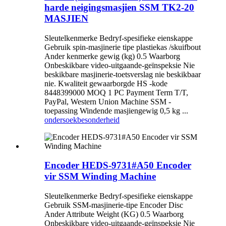
harde neigingsmasjien SSM TK2-20
MASJIEN
Sleutelkenmerke Bedryf-spesifieke eienskappe
Gebruik spin-masjinerie tipe plastiekas /skuifbout
Ander kenmerke gewig (kg) 0.5 Waarborg
Onbeskikbare video-uitgaande-geïnspeksie Nie
beskikbare masjinerie-toetsverslag nie beskikbaar
nie. Kwaliteit gewaarborgde HS -kode
8448399000 MOQ 1 PC Payment Term T/T,
PayPal, Western Union Machine SSM -
toepassing Windende masjiengewig 0,5 kg ...
ondersoek
besonderheid
Encoder HEDS-9731#A50 Encoder
vir SSM Winding Machine
Sleutelkenmerke Bedryf-spesifieke eienskappe
Gebruik SSM-masjinerie-tipe Encoder Disc
Ander Attribute Weight (KG) 0.5 Waarborg
Onbeskikbare video-uitgaande-geïnspeksie Nie