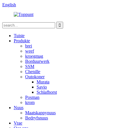
English
Tuiste
Produkte
brei
weef
kroegmag
Borduurwerk
SSM
Chenille
Outokoner
Murata
Savio
Schlafhorst
Posman
krom
Nuus
Maatskappynuus
Bedryfsnuus
Vrae