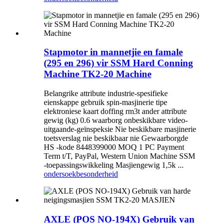
Stapmotor in mannetjie en famale
(295 en 296) vir SSM Hard Conning
Machine TK2-20 Machine
Belangrike attribute industrie-spesifieke
eienskappe gebruik spin-masjinerie tipe
elektroniese kaart doffing rm3t ander attribute
gewig (kg) 0.6 waarborg onbeskikbare video-
uitgaande-geïnspeksie Nie beskikbare masjinerie
toetsverslag nie beskikbaar nie Gewaarborgde
HS -kode 8448399000 MOQ 1 PC Payment
Term t/T, PayPal, Western Union Machine SSM
-toepassingswikkeling Masjiengewig 1,5k ...
ondersoek
besonderheid
AXLE (POS NO-194X) Gebruik van