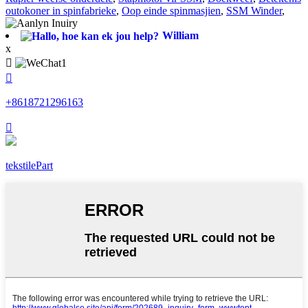
outokoner in spinfabrieke
,
Oop einde spinmasjien
,
SSM Winder
,
William
x


+8618721296163

tekstilePart