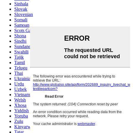
Sinhala
Slovak
Slovenian
Somali
Samoan
Scots Gaelic
Shona
Sindhi
Sundanese
Swahili
Tajik
Tamil
Telugu
Thai
Ukrainian
Urdu
Uzbek
Vietnamese
Welsh
Xhosa
Yiddish
Yoruba
Zulu
Kinyarwanda
Tatar