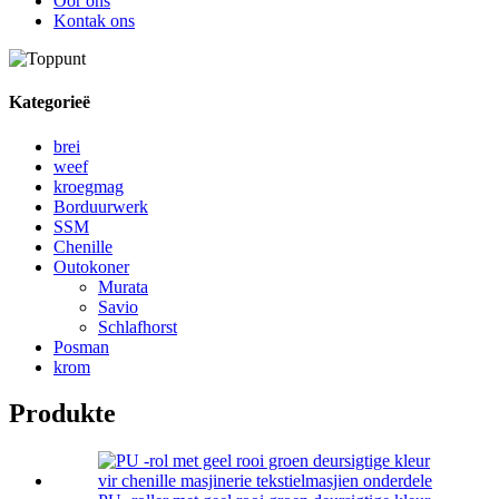
Oor ons
Kontak ons
Kategorieë
brei
weef
kroegmag
Borduurwerk
SSM
Chenille
Outokoner
Murata
Savio
Schlafhorst
Posman
krom
Produkte