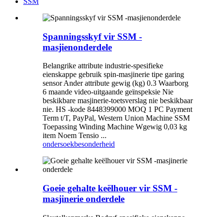
SSM
Spanningsskyf vir SSM -
masjienonderdele
Belangrike attribute industrie-spesifieke
eienskappe gebruik spin-masjinerie tipe garing
sensor Ander attribute gewig (kg) 0.3 Waarborg
6 maande video-uitgaande geïnspeksie Nie
beskikbare masjinerie-toetsverslag nie beskikbaar
nie. HS -kode 8448399000 MOQ 1 PC Payment
Term t/T, PayPal, Western Union Machine SSM
Toepassing Winding Machine Wgewig 0,03 kg
item Noem Tensio ...
ondersoek
besonderheid
Goeie gehalte keëlhouer vir SSM -
masjinerie onderdele