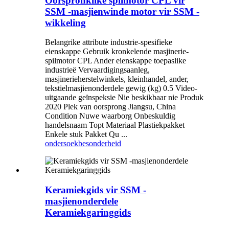
Oorspronklike spilmotor CPL vir
SSM -masjienwinde motor vir SSM -
wikkeling
Belangrike attribute industrie-spesifieke
eienskappe Gebruik kronkelende masjinerie-
spilmotor CPL Ander eienskappe toepaslike
industrieë Vervaardigingsaanleg,
masjinerieherstelwinkels, kleinhandel, ander,
tekstielmasjienonderdele gewig (kg) 0.5 Video-
uitgaande geïnspeksie Nie beskikbaar nie Produk
2020 Plek van oorsprong Jiangsu, China
Condition Nuwe waarborg Onbeskuldig
handelsnaam Topt Materiaal Plastiekpakket
Enkele stuk Pakket Qu ...
ondersoek
besonderheid
Keramiekgids vir SSM -
masjienonderdele
Keramiekgaringgids