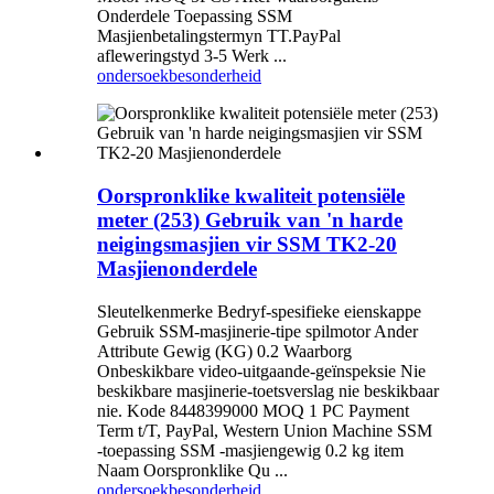
Onderdele Toepassing SSM
Masjienbetalingstermyn TT.PayPal
afleweringstyd 3-5 Werk ...
ondersoek
besonderheid
Oorspronklike kwaliteit potensiële
meter (253) Gebruik van 'n harde
neigingsmasjien vir SSM TK2-20
Masjienonderdele
Sleutelkenmerke Bedryf-spesifieke eienskappe
Gebruik SSM-masjinerie-tipe spilmotor Ander
Attribute Gewig (KG) 0.2 Waarborg
Onbeskikbare video-uitgaande-geïnspeksie Nie
beskikbare masjinerie-toetsverslag nie beskikbaar
nie. Kode 8448399000 MOQ 1 PC Payment
Term t/T, PayPal, Western Union Machine SSM
-toepassing SSM -masjiengewig 0.2 kg item
Naam Oorspronklike Qu ...
ondersoek
besonderheid