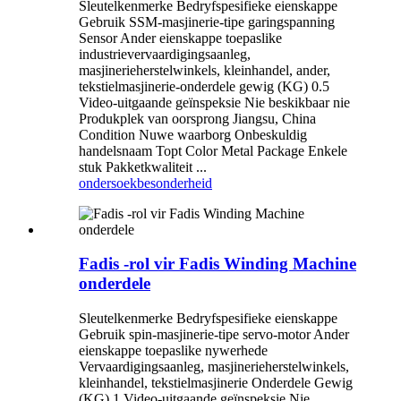
Sleutelkenmerke Bedryfspesifieke eienskappe
Gebruik SSM-masjinerie-tipe garingspanning
Sensor Ander eienskappe toepaslike
industrievervaardigingsaanleg,
masjinerieherstelwinkels, kleinhandel, ander,
tekstielmasjinerie-onderdele gewig (KG) 0.5
Video-uitgaande geïnspeksie Nie beskikbaar nie
Produkplek van oorsprong Jiangsu, China
Condition Nuwe waarborg Onbeskuldig
handelsnaam Topt Color Metal Package Enkele
stuk Pakketkwaliteit ...
ondersoek
besonderheid
Fadis -rol vir Fadis Winding Machine
onderdele
Sleutelkenmerke Bedryfspesifieke eienskappe
Gebruik spin-masjinerie-tipe servo-motor Ander
eienskappe toepaslike nywerhede
Vervaardigingsaanleg, masjinerieherstelwinkels,
kleinhandel, tekstielmasjinerie Onderdele Gewig
(KG) 1 Video-uitgaande geïnspeksie Nie